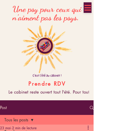
Une psy pour ceux qui
n’aiment pas les psys.
Prendre RDV
 Le cabinet reste ouvert tout l'été. Pour toute prise, modifica
Post
Tous les posts
23 mai
2 min de lecture