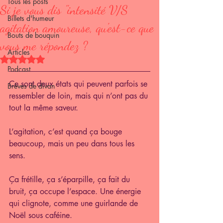
Tous les posts
Si je vous dis "intensité V/S
Billets d'humeur
agitation amoureuse, qu'est-ce que
Bouts de bouquin
vous me répondez ?
Articles
Noté NaN étoiles sur 5.
Podcast
Ce sont deux états qui peuvent parfois se 
Brèves de divan
ressembler de loin, mais qui n’ont pas du 
tout la même saveur.
L’agitation, c’est quand ça bouge 
beaucoup, mais un peu dans tous les 
sens.
Ça frétille, ça s’éparpille, ça fait du 
bruit, ça occupe l’espace. Une énergie 
qui clignote, comme une guirlande de 
Noël sous caféine.