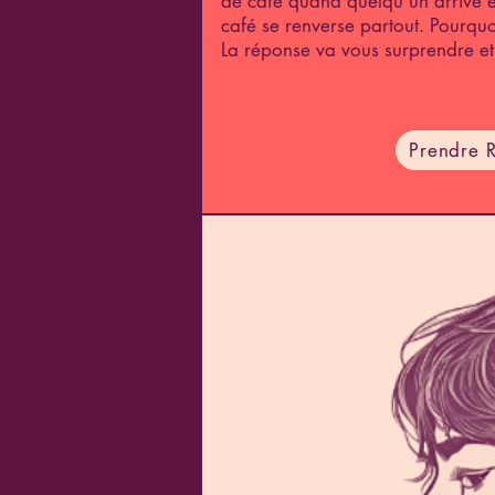
de café quand quelqu'un arrive e
café se renverse partout. Pourquoi
La réponse va vous surprendre et
Prendre 