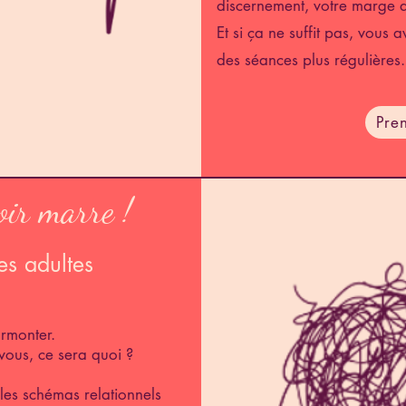
discernement, votre marge
Et si ça ne suffit pas, vous 
des séances plus régulières.
Pre
oir marre !
es adultes
surmonter.
 vous, ce sera quoi ?
les schémas relationnels