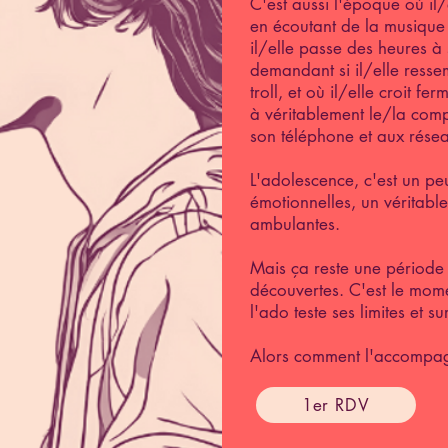
C'est aussi l'époque où il/
en écoutant de la musique
il/elle passe des heures à
demandant si il/elle ress
troll, et où il/elle croit f
à véritablement le/la comp
son téléphone et aux rése
L'adolescence, c'est un p
émotionnelles, un véritabl
ambulantes.
Mais ça reste une période 
découvertes. C'est le momen
l'ado teste ses limites et su
Alors comment l'accompag
1er RDV