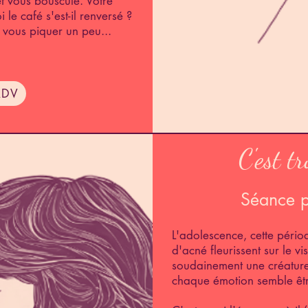
t vous bouscule. Votre
 le café s'est-il renversé ?
 vous piquer un peu...
RDV
C'est tr
Séance p
L'adolescence, cette pério
d'acné fleurissent sur le v
soudainement une créature
chaque émotion semble êtr