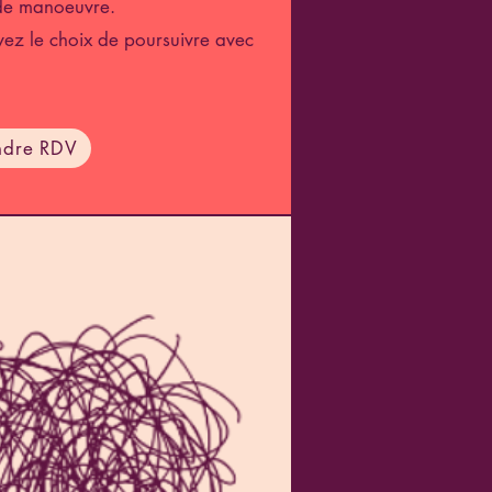
 de manoeuvre.
avez le choix de poursuivre avec
ndre RDV