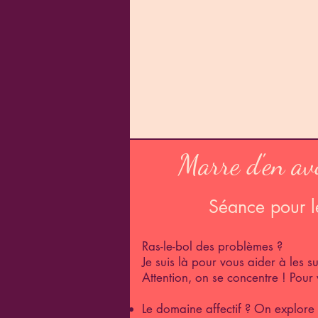
Marre d'en av
Séance pour l
Ras-le-bol des problèmes ?
Je suis là pour vous aider à les 
Attention, on se concentre ! Pour
Le domaine affectif ? On explore 