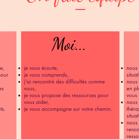
Moi...
Moi...
ie,
je vous écoute,
nous 
pour
je vous comprends,
situa
j'ai rencontré des difficultés comme
nous 
es
vous,
en pl
je vous propose des ressources pour
vous 
vous aider,
nous 
ts.
je vous accompagne sur votre chemin.
théra
situat
nous 
renco
resso