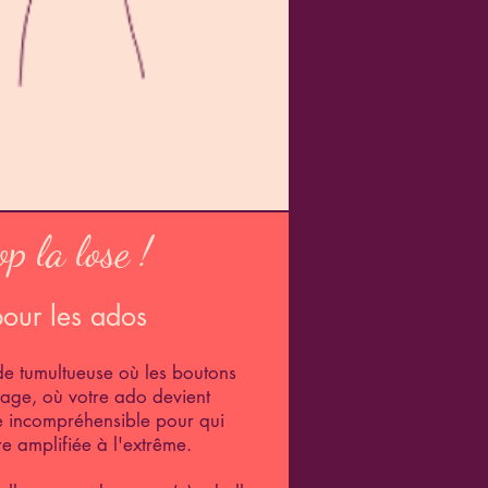
op la lose !
our les ados
de tumultueuse où les boutons
isage, où votre ado devient
 incompréhensible pour qui
e amplifiée à l'extrême.