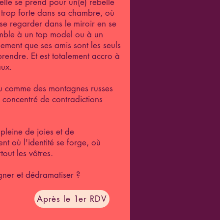
elle se prend pour un(e) rebelle
 trop forte dans sa chambre, où
 se regarder dans le miroir en se
emble à un top model ou à un
ermement que ses amis sont les seuls
rendre. Et est totalement accro à
aux.
eu comme des montagnes russes
e concentré de contradictions
pleine de joies et de
t où l'identité se forge, où
rtout les vôtres.
ner et dédramatiser ?
Après le 1er RDV